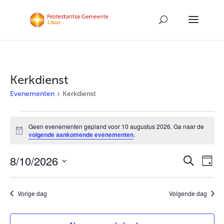
Kerkdienst
Evenementen
Kerkdienst
Evenementen
Geen evenementen gepland voor 10 augustus 2026. Ga naar de
Bericht
volgende aankomende evenementen
.
in
10
8/10/2026
Ev
Evene
Zoeken
Dag
Selecteer
we
augustus
Zoeke
een
nav
Vorige dag
Volgende dag
2026
en
datum.
weerg