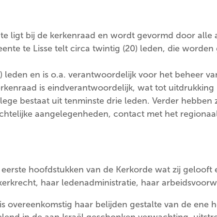
nte ligt bij de kerkenraad en wordt gevormd door all
te te Lisse telt circa twintig (20) leden, die worde
0) leden en is o.a. verantwoordelijk voor het beheer v
enraad is eindverantwoordelijk, wat tot uitdrukking
lege bestaat uit tenminste drie leden. Verder hebben 
chtelijke aangelegenheden, contact met het regionaa
eerste hoofdstukken van de Kerkorde wat zij gelooft en
 kerkrecht, haar ledenadministratie, haar arbeidsvoor
is overeenkomstig haar belijden gestalte van de ene he
delend in de aan Israël geschonken verwachting, uitstr