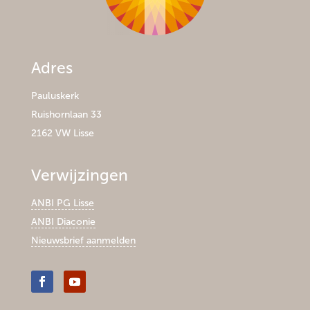
Adres
Pauluskerk
Ruishornlaan 33
2162 VW Lisse
Verwijzingen
ANBI PG Lisse
ANBI Diaconie
Nieuwsbrief aanmelden