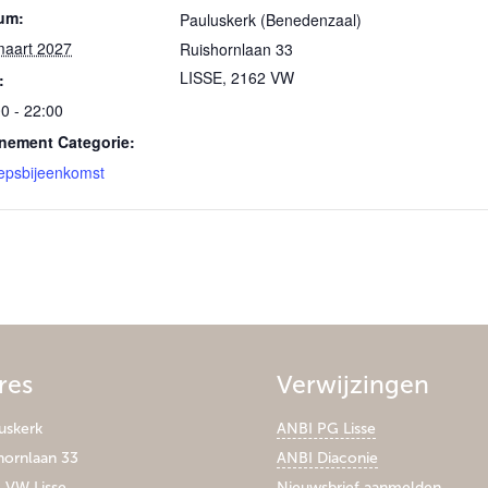
um:
Pauluskerk (Benedenzaal)
maart 2027
Ruishornlaan 33
LISSE
,
2162 VW
:
0 - 22:00
nement Categorie:
epsbijeenkomst
res
Verwijzingen
uskerk
ANBI PG Lisse
hornlaan 33
ANBI Diaconie
 VW Lisse
Nieuwsbrief aanmelden