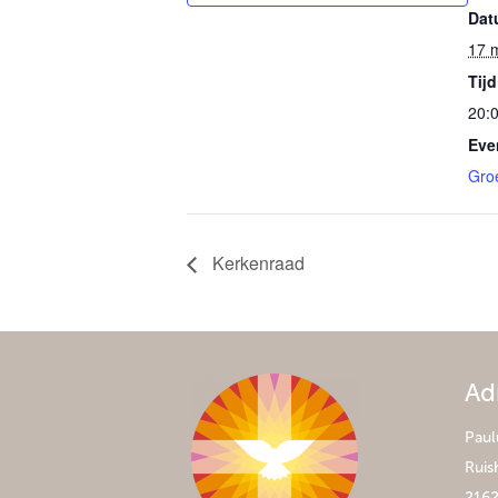
Dat
17 
Tijd
20:0
Eve
Gro
Kerkenraad
Ad
Paul
Ruis
2162